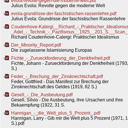
evola-revolte-gegen-die-moderne-welt.pdf
Julius Evola: Revolte gegen die moderne Welt
evola-grundrisse-der-faschistischen-rassenlehre.pdf
Julius Evola: Grundrisse der faschistischen Rassenlehre
Coudenhove-Kalergi__Richard_-_Praktischer_Idealismu
_Adel_-_Technik_-_Pazifismus__1925__201_S.__Scan_
Richard Coudenhove-Calergi: Praktischer Idealismus
Der_Minority_Report.pdf
Die zugelassene Islamisierung Europas
Fichte_-_Zurueckforderung_der_Denkfreiheit.pdf
Fichte, Johann - Zurueckforderung der Denkfreiheit (1793
S.)
Feder_-_Brechung_der_Zinsknechtschaft.pdf
Feder, Gottfried - Das Manifest zur Brechung der
Zinsknechtschaft des Geldes (1919, 62 S.)
Gesell_-_Die_Ausbeutung.pdf
Gesell, Silvio - Die Ausbeutung, ihre Ursachen und ihre
Bekaempfung (1922, 31 S.
Hannigan_-_die_Welt_plus_5_Prozent_.pdf
Hannigan, Larry - Gib mir die Welt plus 5 Prozent (1971, 
S.).pdf