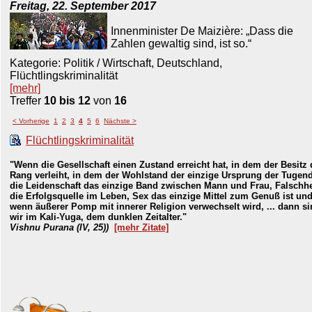
Freitag, 22. September 2017
Innenminister De Maizière: „Dass die
Zahlen gewaltig sind, ist so.“
Kategorie: Politik / Wirtschaft, Deutschland,
Flüchtlingskriminalität
[mehr]
Treffer
10 bis 12
von
16
< Vorherige
1
2
3
4
5
6
Nächste >
Flüchtlingskriminalität
"Wenn die Gesellschaft einen Zustand erreicht hat, in dem der Besitz
Rang verleiht, in dem der Wohlstand der einzige Ursprung der Tugend
die Leidenschaft das einzige Band zwischen Mann und Frau, Falschhe
die Erfolgsquelle im Leben, Sex das einzige Mittel zum Genuß ist un
wenn äußerer Pomp mit innerer Religion verwechselt wird, ... dann s
wir im Kali-Yuga, dem dunklen Zeitalter."
Vishnu Purana (IV, 25))
[mehr Zitate]