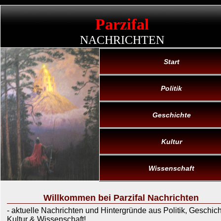
Parzifal
NACHRICHTEN
Start
Politik
Geschichte
Kultur
Wissenschaft
Willkommen bei Parzifal Nachrichten
- aktuelle Nachrichten und Hintergründe aus Politik, Geschich
Kultur & Wissenschaft!