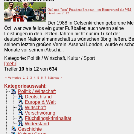
Özil und "sein" Präsident Erdogan - im Hintergrund die WM-
Gewinner 2012
Der 1988 in Gelsenkirchen geborene Me
Özil war zweifellos ein guter Fußballer, auch wenn seine
Leistungen in den letzten Jahren nicht nur im Trikot der
deutschen Nationalmannschaft zu wünschen übrig ließen. Be
seinem letzten großen Verein, Arsenal London, wurde er sch
Monate vor seinem Abschi...
Kategorie: Politik / Wirtschaft, Kultur / Sport
[mehr]
Treffer
10 bis 12
von
634
< Vorherige
1
2
3
4
5
6
7
Nächste >
Kategorieauswahl:
Politik / Wirtschaft
Deutschland
Europa & Welt
Wirtschaft
Verschwörung
Flüchtlingskriminalität
Widerstand
Geschichte