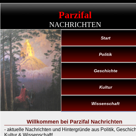
Parzifal
NACHRICHTEN
Start
Politik
Geschichte
Kultur
Wissenschaft
Willkommen bei Parzifal Nachrichten
- aktuelle Nachrichten und Hintergründe aus Politik, Geschich
Kultur & Wissenschaft!