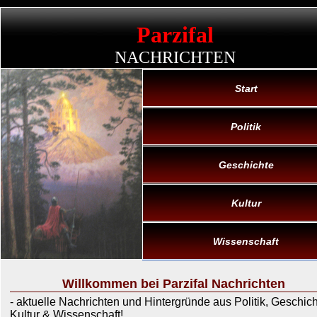
Parzifal
NACHRICHTEN
Start
Politik
Geschichte
Kultur
Wissenschaft
Willkommen bei Parzifal Nachrichten
- aktuelle Nachrichten und Hintergründe aus Politik, Geschich
Kultur & Wissenschaft!