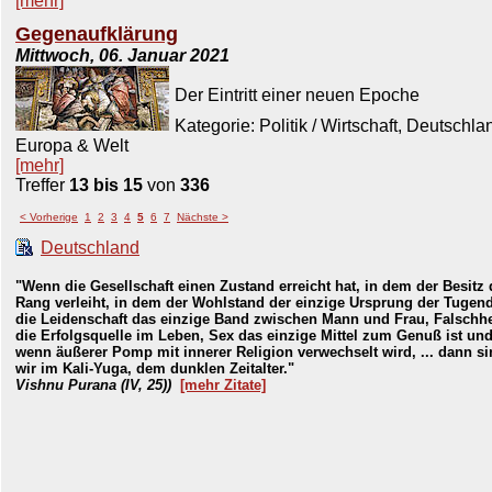
[mehr]
Gegenaufklärung
Mittwoch, 06. Januar 2021
Der Eintritt einer neuen Epoche
Kategorie: Politik / Wirtschaft, Deutschla
Europa & Welt
[mehr]
Treffer
13 bis 15
von
336
< Vorherige
1
2
3
4
5
6
7
Nächste >
Deutschland
"Wenn die Gesellschaft einen Zustand erreicht hat, in dem der Besitz
Rang verleiht, in dem der Wohlstand der einzige Ursprung der Tugend
die Leidenschaft das einzige Band zwischen Mann und Frau, Falschhe
die Erfolgsquelle im Leben, Sex das einzige Mittel zum Genuß ist un
wenn äußerer Pomp mit innerer Religion verwechselt wird, ... dann s
wir im Kali-Yuga, dem dunklen Zeitalter."
Vishnu Purana (IV, 25))
[mehr Zitate]