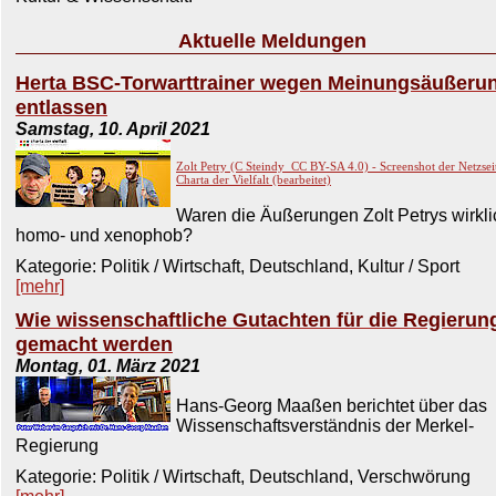
Aktuelle Meldungen
Herta BSC-Torwarttrainer wegen Meinungsäußeru
entlassen
Samstag, 10. April 2021
Zolt Petry (C Steindy_CC BY-SA 4.0) - Screenshot der Netzsei
Charta der Vielfalt (bearbeitet)
Waren die Äußerungen Zolt Petrys wirkli
homo- und xenophob?
Kategorie: Politik / Wirtschaft, Deutschland, Kultur / Sport
[mehr]
Wie wissenschaftliche Gutachten für die Regierun
gemacht werden
Montag, 01. März 2021
Hans-Georg Maaßen berichtet über das
Wissenschaftsverständnis der Merkel-
Regierung
Kategorie: Politik / Wirtschaft, Deutschland, Verschwörung