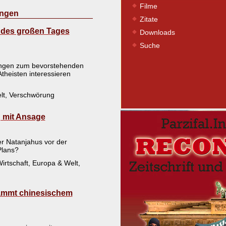
Filme
ungen
Zitate
g des großen Tages
Downloads
Suche
ngen zum bevorstehenden
heisten interessieren
Welt, Verschwörung
g mit Ansage
er Natanjahus vor der
Plans?
 Wirtschaft, Europa & Welt,
ammt chinesischem