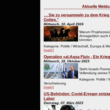
Aktuelle Meld
„...Sie zu versammeln zu dem Krie
Gottes.“
Mittwoch, 10. April 2024
Warum Prophezeiu
Armageddon auch At
könnten
Kategorie: Politik / Wirtschaft, Europa & 
[mehr]
Operation »al-Aqsa Flut« - Ein Krie
Mittwoch, 18. Oktober 2023
Steht Israels Premi
Vollendung seines 
Kategorie: Politik /
Verschwörung
[mehr]
US-Behörden: Covid-Erreger entst
Labor
Dienstag, 07. März 2023