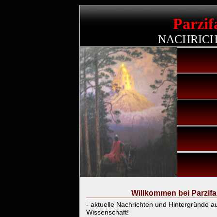
Parzif
NACHRIC
Willkommen bei Parzifa
- aktuelle Nachrichten und Hintergründe aus
Wissenschaft!