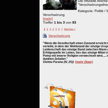
Die offizielle Aner
"Verschwörungstheo
Kategorie: Politik /
Verschwörung
[mehr]
Treffer
1 bis 3
von
83
1
2
3
4
5
6
7
Nächste >
Verschwörung
"Wenn die Gesellschaft einen Zustand erreicht 
verleiht, in dem der Wohlstand der einzige Ursp
Leidenschaft das einzige Band zwischen Mann u
Erfolgsquelle im Leben, Sex das einzige Mittel
Pomp mit innerer Religion verwechselt wird, ... 
dunklen Zeitalter."
Vishnu Purana (IV, 25))
[mehr Zitate]