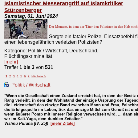
Islamistischer Messerangriff auf Islamkritiker
Stürzenberger
Samstag, 01. Juni 2024
Der Moment, in dem der Täter den Polizisten in den Hals stich
Sorgte ein fataler Polizei-Einsatzbefehl f
einen lebensgefährlich verletzten Polizisten?
Kategorie: Politik / Wirtschaft, Deutschland,
Flüchtlingskriminalität
[mehr]
Treffer
1 bis 3
von
531
1
2
3
4
5
6
7
Nächste >
Politik / Wirtschaft
"Wenn die Gesellschaft einen Zustand erreicht hat, in dem der Besitz
Rang verleiht, in dem der Wohlstand der einzige Ursprung der Tugend
die Leidenschaft das einzige Band zwischen Mann und Frau, Falschhe
die Erfolgsquelle im Leben, Sex das einzige Mittel zum Genuß ist un
wenn äußerer Pomp mit innerer Religion verwechselt wird, ... dann s
wir im Kali-Yuga, dem dunklen Zeitalter."
Vishnu Purana (IV, 25))
[mehr Zitate]