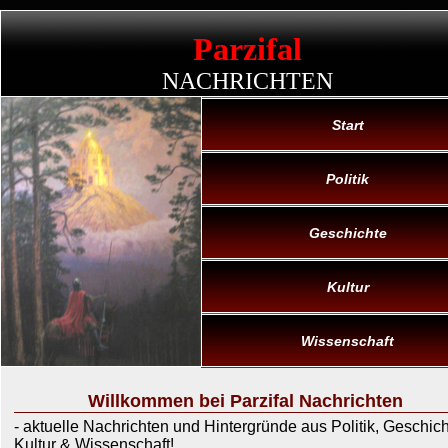
Parzifal
NACHRICHTEN
Start
Politik
Geschichte
Kultur
Wissenschaft
Willkommen bei Parzifal Nachrichten
- aktuelle Nachrichten und Hintergründe aus Politik, Geschich
Kultur & Wissenschaft!