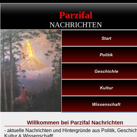
Parzifal
NACHRICHTEN
Start
Politik
Geschichte
Kultur
Wissenschaft
Willkommen bei Parzifal Nachrichten
- aktuelle Nachrichten und Hintergründe aus Politik, Geschich
Kultur & Wissenschaft!