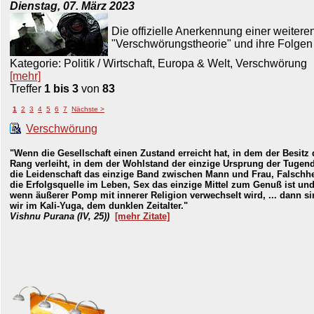
Dienstag, 07. März 2023
Die offizielle Anerkennung einer weitere
"Verschwörungstheorie" und ihre Folgen
Kategorie: Politik / Wirtschaft, Europa & Welt, Verschwörung
[mehr]
Treffer
1 bis 3
von
83
1
2
3
4
5
6
7
Nächste >
Verschwörung
"Wenn die Gesellschaft einen Zustand erreicht hat, in dem der Besitz
Rang verleiht, in dem der Wohlstand der einzige Ursprung der Tugend
die Leidenschaft das einzige Band zwischen Mann und Frau, Falschhe
die Erfolgsquelle im Leben, Sex das einzige Mittel zum Genuß ist un
wenn äußerer Pomp mit innerer Religion verwechselt wird, ... dann s
wir im Kali-Yuga, dem dunklen Zeitalter."
Vishnu Purana (IV, 25))
[mehr Zitate]