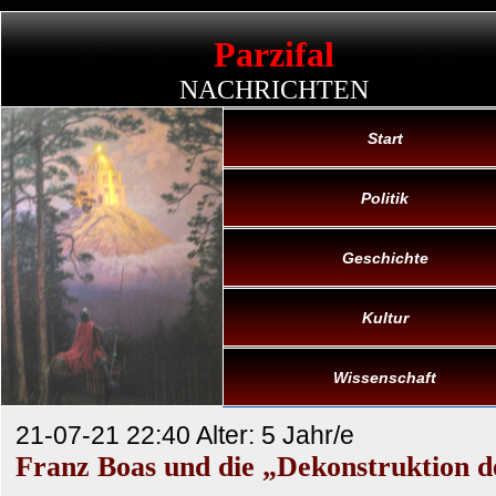
Parzifal
NACHRICHTEN
Start
Politik
Geschichte
Kultur
Wissenschaft
21-07-21 22:40 Alter: 5 Jahr/e
Franz Boas und die „Dekonstruktion d