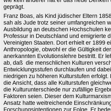
wie kein anderer hat er das neue Denken 
geprägt.
Franz Boas, als Kind jüdischer Eltern 185
sah als Jude trotz seiner umfangreichen w
Ausbildung an deutschen Hochschulen ke
Professur in Deutschland und emigrierte d
Vereinigten Staaten. Dort erhielt er 1899 e
Anthropologie, obwohl er die Gültigkeit de
anerkannten Evolutionslehre bestritt. Er le
ab, daß die menschlichen Kulturen versc
Entwicklungsstufen durchlaufen und dabei
niedrigen zu höheren Kulturstufen erfolgt
die Ansicht, dass alle Kulturstufen gleich
die Kulturunterschiede nur zufällige Ergeb
Faktoren seien. Dieser dem Kulturmarxi
Ansatz hatte weitreichende Einschränkun
Forschungsintentionen zur Folge. Er bede