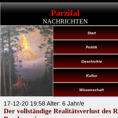
Parzifal
NACHRICHTEN
Start
Politik
Geschichte
Kultur
Wissenschaft
17-12-20 19:58 Alter: 6 Jahr/e
Der vollständige Realitätsverlust des 