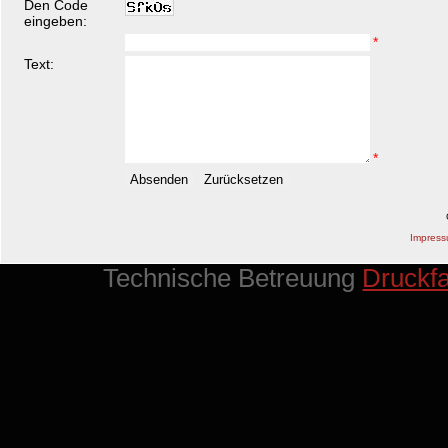
Den Code
eingeben:
*
Text:
*
Impres
Technische Betreuung
Druckf