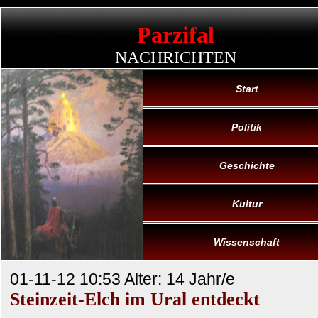
Parzifal
NACHRICHTEN
Start
Politik
Geschichte
Kultur
Wissenschaft
01-11-12 10:53 Alter: 14 Jahr/e
Steinzeit-Elch im Ural entdeckt