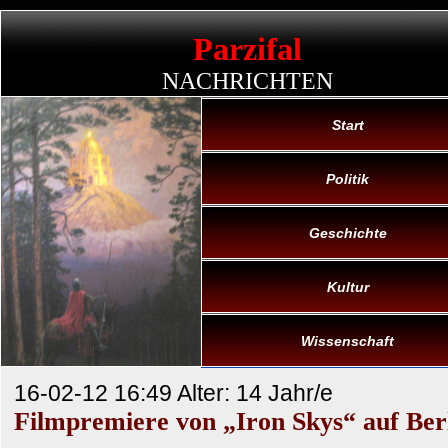
Parzifal
NACHRICHTEN
Start
Politik
Geschichte
Kultur
Wissenschaft
16-02-12 16:49 Alter: 14 Jahr/e
Filmpremiere von „Iron Skys“ auf Ber