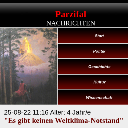
Parzifal
NACHRICHTEN
Start
Politik
Geschichte
Kultur
Wissenschaft
25-08-22 11:16 Alter: 4 Jahr/e
"Es gibt keinen Weltklima-Notstand"