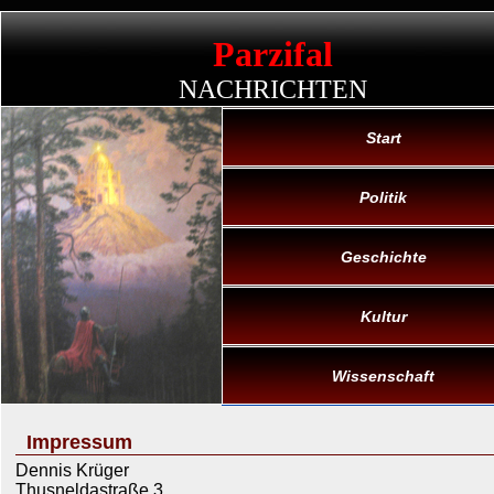
Parzifal
NACHRICHTEN
Start
Politik
Geschichte
Kultur
Wissenschaft
Impressum
Dennis Krüger
Thusneldastraße 3