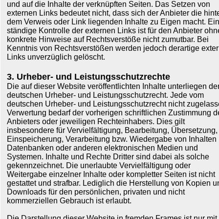
und auf die Inhalte der verknüpften Seiten. Das Setzen von
externen Links bedeutet nicht, dass sich der Anbieter die hint
dem Verweis oder Link liegenden Inhalte zu Eigen macht. Ei
ständige Kontrolle der externen Links ist für den Anbieter ohn
konkrete Hinweise auf Rechtsverstöße nicht zumutbar. Bei
Kenntnis von Rechtsverstößen werden jedoch derartige exte
Links unverzüglich gelöscht.
3. Urheber- und Leistungsschutzrechte
Die auf dieser Website veröffentlichten Inhalte unterliegen d
deutschen Urheber- und Leistungsschutzrecht. Jede vom
deutschen Urheber- und Leistungsschutzrecht nicht zugelas
Verwertung bedarf der vorherigen schriftlichen Zustimmung d
Anbieters oder jeweiligen Rechteinhabers. Dies gilt
insbesondere für Vervielfältigung, Bearbeitung, Übersetzung,
Einspeicherung, Verarbeitung bzw. Wiedergabe von Inhalten 
Datenbanken oder anderen elektronischen Medien und
Systemen. Inhalte und Rechte Dritter sind dabei als solche
gekennzeichnet. Die unerlaubte Vervielfältigung oder
Weitergabe einzelner Inhalte oder kompletter Seiten ist nicht
gestattet und strafbar. Lediglich die Herstellung von Kopien u
Downloads für den persönlichen, privaten und nicht
kommerziellen Gebrauch ist erlaubt.
Die Darstellung dieser Website in fremden Frames ist nur mit